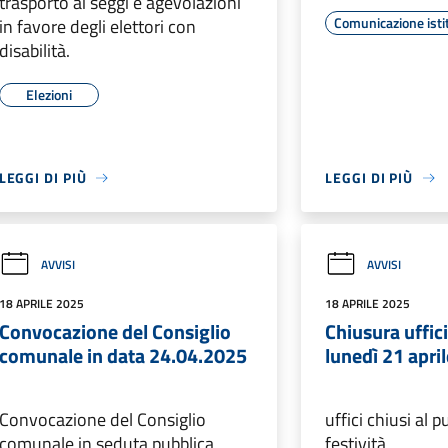
trasporto ai seggi e agevolazioni
Comunicazione isti
in favore degli elettori con
disabilità.
Elezioni
LEGGI DI PIÙ
LEGGI DI PIÙ
AVVISI
AVVISI
18 APRILE 2025
18 APRILE 2025
Convocazione del Consiglio
Chiusura uffic
comunale in data 24.04.2025
lunedì 21 apri
Convocazione del Consiglio
uffici chiusi al 
comunale in seduta pubblica
festività