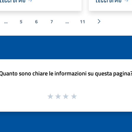
LEGGI DI PIÙ
LEGGI DI PIÙ
...
5
6
7
...
11
e
Successiva »
Quanto sono chiare le informazioni su questa pagina