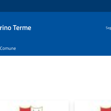
rino Terme
Seg
il Comune