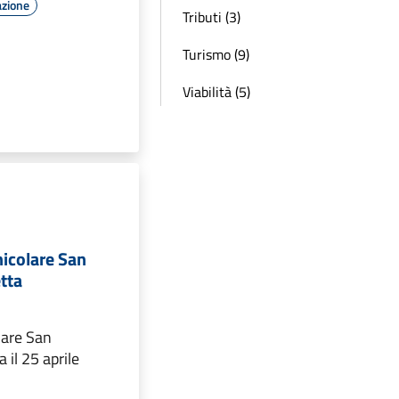
azione
Tributi (3)
Turismo (9)
Viabilità (5)
nicolare San
etta
lare San
a il 25 aprile