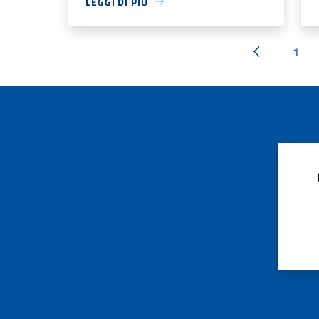
LEGGI DI PIÙ
1
« Precedent