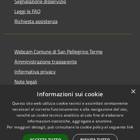
Segnalazione disservizio
Leggi le FAQ
Richiesta assistenza
Webcam Comune di San Pellegrino Terme
Amministrazione trasparente
Informativa privacy
Note legali
×
Dichiarazione di accessibilità
Informazioni sui cookie
Questo sito web utilizza cookie tecnici e assimilati strettamente
necessari al corretto funzionamento e alla navigazione del sito,
nonché un cookie tecnico analitico al solo fine di elaborare
informazioni statistiche, aggregate e anonime.
RSS
Copyright © 2026 • Comune di
Per maggiori dettagli, può consultare la cookie policy al seguente
link
Accessibilità
San Pellegrino Terme •
Privacy
Municipium
Powered by
•
ACCETTA TUTTO
RIFIUTA TUTTO