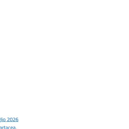
glio 2026
artacea.