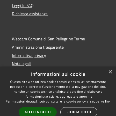
Leggi le FAQ
Richiesta assistenza
Webcam Comune di San Pellegrino Terme
Amministrazione trasparente
Informativa privacy
Note legali
×
Dichiarazione di accessibilità
Informazioni sui cookie
Questo sito web utilizza cookie tecnici e assimilati strettamente
necessari al corretto funzionamento e alla navigazione del sito,
nonché un cookie tecnico analitico al solo fine di elaborare
informazioni statistiche, aggregate e anonime.
RSS
Copyright © 2026 • Comune di
Per maggiori dettagli, può consultare la cookie policy al seguente
link
Accessibilità
San Pellegrino Terme •
Privacy
Municipium
Powered by
•
ACCETTA TUTTO
RIFIUTA TUTTO