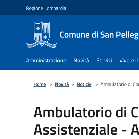
Salta al contenuto principale
Regione Lombardia
Comune di San Pelleg
Amministrazione
Novità
Servizi
Vivere 
Home
>
Novità
>
Notizie
>
Ambulatorio di Co
Ambulatorio di C
Assistenziale - 