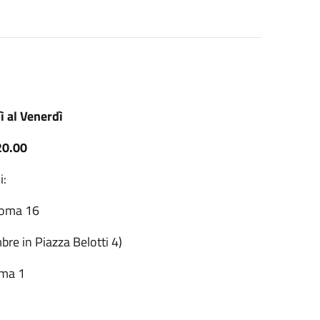
ì al Venerdì
20.00
i:
 Roma 16
bre in Piazza Belotti 4)
oma 1