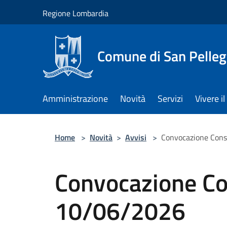
Salta al contenuto principale
Regione Lombardia
Comune di San Pelleg
Amministrazione
Novità
Servizi
Vivere 
Home
>
Novità
>
Avvisi
>
Convocazione Cons
Convocazione Co
10/06/2026