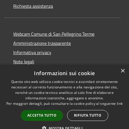
Richiesta assistenza
Webcam Comune di San Pellegrino Terme
Amministrazione trasparente
Informativa privacy
Note legali
×
Dichiarazione di accessibilità
Informazioni sui cookie
Questo sito web utilizza cookie tecnici e assimilati strettamente
necessari al corretto funzionamento e alla navigazione del sito,
nonché un cookie tecnico analitico al solo fine di elaborare
informazioni statistiche, aggregate e anonime.
RSS
Copyright © 2026 • Comune di
Per maggiori dettagli, può consultare la cookie policy al seguente
link
Accessibilità
San Pellegrino Terme •
Privacy
Municipium
Powered by
•
ACCETTA TUTTO
RIFIUTA TUTTO
Cookie
Accesso redazione
Mappa del sito
MOSTRA DETTAGLI