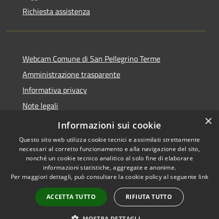
Richiesta assistenza
Webcam Comune di San Pellegrino Terme
Amministrazione trasparente
Informativa privacy
Note legali
×
Dichiarazione di accessibilità
Informazioni sui cookie
Questo sito web utilizza cookie tecnici e assimilati strettamente
necessari al corretto funzionamento e alla navigazione del sito,
nonché un cookie tecnico analitico al solo fine di elaborare
informazioni statistiche, aggregate e anonime.
RSS
Copyright © 2026 • Comune di
Per maggiori dettagli, può consultare la cookie policy al seguente
link
Accessibilità
San Pellegrino Terme •
Privacy
Municipium
Powered by
•
ACCETTA TUTTO
RIFIUTA TUTTO
Cookie
Accesso redazione
Mappa del sito
MOSTRA DETTAGLI