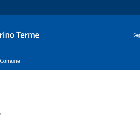
rino Terme
Seg
il Comune
e