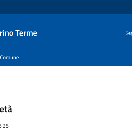
rino Terme
Seg
il Comune
ietà
8:28