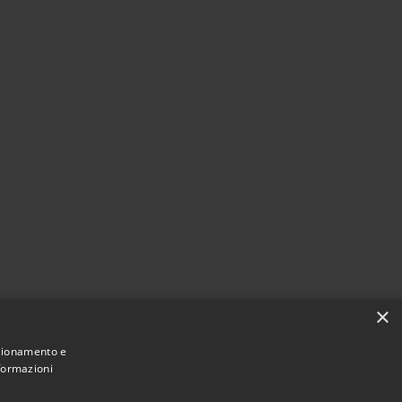
×
nzionamento e
nformazioni