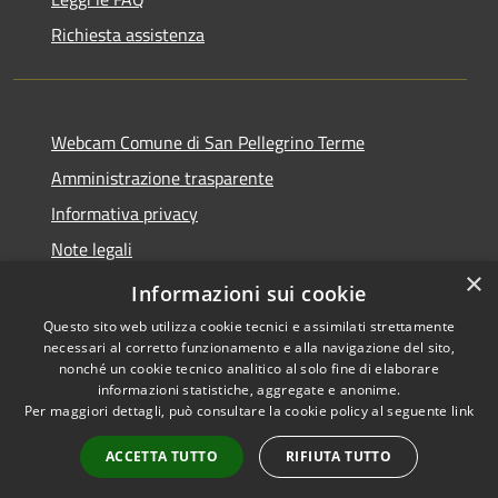
Richiesta assistenza
Webcam Comune di San Pellegrino Terme
Amministrazione trasparente
Informativa privacy
Note legali
×
Dichiarazione di accessibilità
Informazioni sui cookie
Questo sito web utilizza cookie tecnici e assimilati strettamente
necessari al corretto funzionamento e alla navigazione del sito,
nonché un cookie tecnico analitico al solo fine di elaborare
informazioni statistiche, aggregate e anonime.
RSS
Copyright © 2026 • Comune di
Per maggiori dettagli, può consultare la cookie policy al seguente
link
Accessibilità
San Pellegrino Terme •
Privacy
Municipium
Powered by
•
ACCETTA TUTTO
RIFIUTA TUTTO
Cookie
Accesso redazione