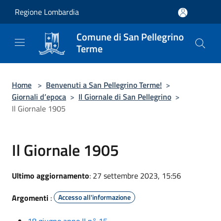
Salta al contenuto principale
Regione Lombardia
Comune di San Pellegrino
Terme
Home
>
Benvenuti a San Pellegrino Terme!
>
Giornali d’epoca
>
Il Giornale di San Pellegrino
>
Il Giornale 1905
Il Giornale 1905
Ultimo aggiornamento
: 27 settembre 2023, 15:56
Argomenti
:
Accesso all'informazione
18 giugno anno II n° 15