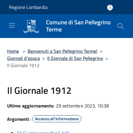
Salta al contenuto principale
Regione Lombardia
Comune di San Pellegrino
Terme
Home
>
Benvenuti a San Pellegrino Terme!
>
Giornali d’epoca
>
Il Giornale di San Pellegrino
>
Il Giornale 1912
Il Giornale 1912
Ultimo aggiornamento
: 29 settembre 2023, 10:38
Argomenti
:
Accesso all'informazione
23 Giugno anno IX n° 116