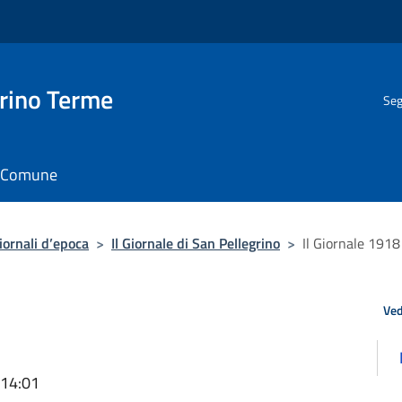
rino Terme
Seg
il Comune
iornali d’epoca
>
Il Giornale di San Pellegrino
>
Il Giornale 1918
Ved
 14:01