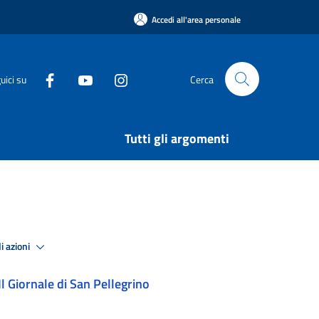
Accedi all'area personale
uici su
Cerca
Tutti gli argomenti
i azioni
Il Giornale di San Pellegrino