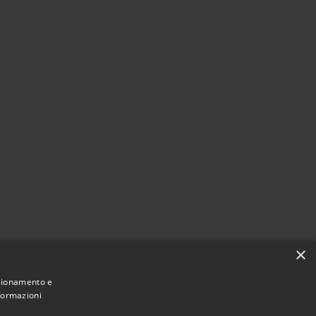
×
nzionamento e
nformazioni