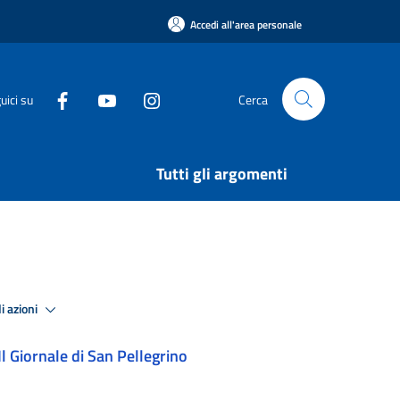
Accedi all'area personale
uici su
Cerca
Tutti gli argomenti
i azioni
Il Giornale di San Pellegrino