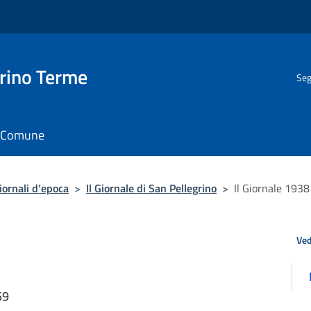
rino Terme
Seg
il Comune
iornali d’epoca
>
Il Giornale di San Pellegrino
>
Il Giornale 1938
Ved
59