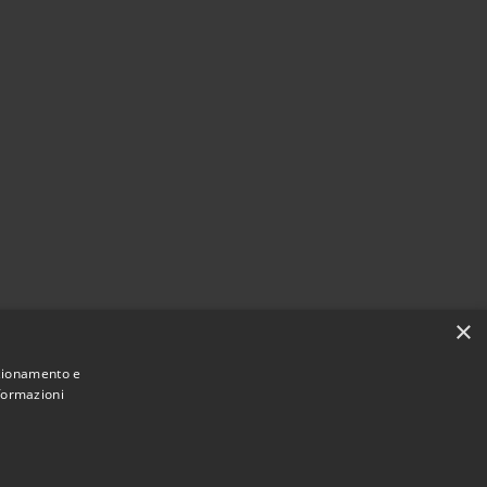
×
nzionamento e
nformazioni