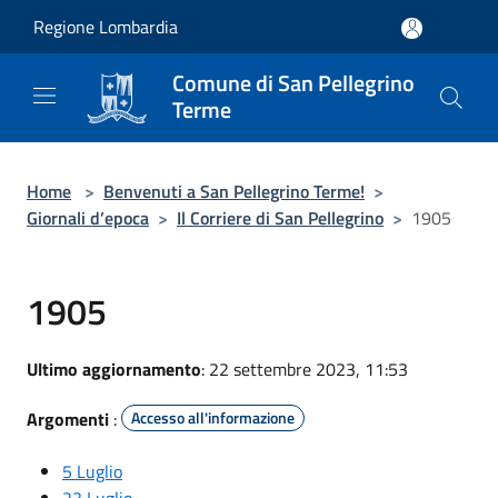
Salta al contenuto principale
Regione Lombardia
Comune di San Pellegrino
Terme
Home
>
Benvenuti a San Pellegrino Terme!
>
Giornali d’epoca
>
Il Corriere di San Pellegrino
>
1905
1905
Ultimo aggiornamento
: 22 settembre 2023, 11:53
Argomenti
:
Accesso all'informazione
5 Luglio
23 Luglio