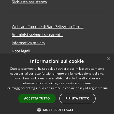
Richiesta assistenza
Webcam Comune di San Pellegrino Terme
Amministrazione trasparente
Informativa privacy
Note legali
×
Dichiarazione di accessibilità
Informazioni sui cookie
Questo sito web utilizza cookie tecnici e assimilati strettamente
necessari al corretto funzionamento e alla navigazione del sito,
nonché un cookie tecnico analitico al solo fine di elaborare
informazioni statistiche, aggregate e anonime.
RSS
Copyright © 2026 • Comune di
Per maggiori dettagli, può consultare la cookie policy al seguente
link
Accessibilità
San Pellegrino Terme •
Privacy
Municipium
Powered by
•
ACCETTA TUTTO
RIFIUTA TUTTO
Cookie
Accesso redazione
Mappa del sito
MOSTRA DETTAGLI