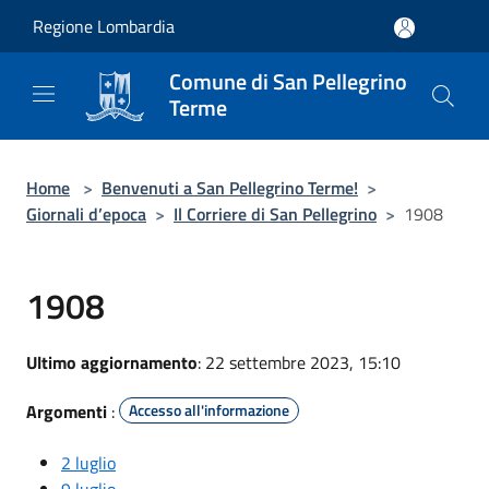
Salta al contenuto principale
Regione Lombardia
Comune di San Pellegrino
Terme
Home
>
Benvenuti a San Pellegrino Terme!
>
Giornali d’epoca
>
Il Corriere di San Pellegrino
>
1908
1908
Ultimo aggiornamento
: 22 settembre 2023, 15:10
Argomenti
:
Accesso all'informazione
2 luglio
9 luglio