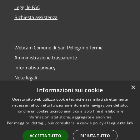
Leggi le FAQ
Richiesta assistenza
Webcam Comune di San Pellegrino Terme
Amministrazione trasparente
Informativa privacy
Note legali
×
Dichiarazione di accessibilità
Informazioni sui cookie
Questo sito web utilizza cookie tecnici e assimilati strettamente
necessari al corretto funzionamento e alla navigazione del sito,
nonché un cookie tecnico analitico al solo fine di elaborare
informazioni statistiche, aggregate e anonime.
RSS
Copyright © 2026 • Comune di
Per maggiori dettagli, può consultare la cookie policy al seguente
link
Accessibilità
San Pellegrino Terme •
Privacy
Municipium
Powered by
•
ACCETTA TUTTO
RIFIUTA TUTTO