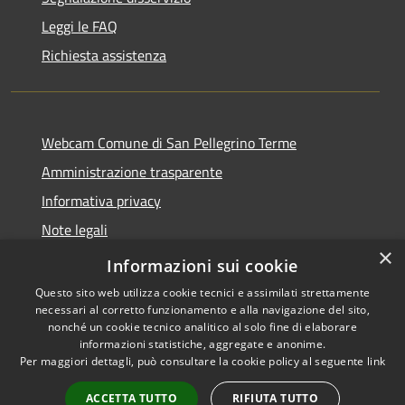
Leggi le FAQ
Richiesta assistenza
Webcam Comune di San Pellegrino Terme
Amministrazione trasparente
Informativa privacy
Note legali
×
Dichiarazione di accessibilità
Informazioni sui cookie
Questo sito web utilizza cookie tecnici e assimilati strettamente
necessari al corretto funzionamento e alla navigazione del sito,
nonché un cookie tecnico analitico al solo fine di elaborare
informazioni statistiche, aggregate e anonime.
RSS
Copyright © 2026 • Comune di
Per maggiori dettagli, può consultare la cookie policy al seguente
link
Accessibilità
San Pellegrino Terme •
Privacy
Municipium
Powered by
•
ACCETTA TUTTO
RIFIUTA TUTTO