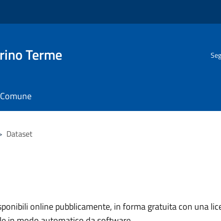
rino Terme
Seg
il Comune
>
Dataset
nibili online pubblicamente, in forma gratuita con una lice
ile in modo automatico da software.