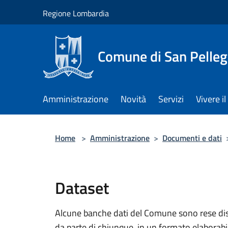
Salta al contenuto principale
Regione Lombardia
Comune di San Pelleg
Amministrazione
Novità
Servizi
Vivere 
Home
>
Amministrazione
>
Documenti e dati
Dataset
Alcune banche dati del Comune sono rese dispo
da parte di chiunque, in un formato elaborab