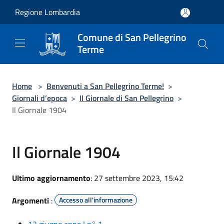
Salta al contenuto principale
Regione Lombardia
Comune di San Pellegrino
Terme
Home
>
Benvenuti a San Pellegrino Terme!
>
Giornali d’epoca
>
Il Giornale di San Pellegrino
>
Il Giornale 1904
Il Giornale 1904
Ultimo aggiornamento
: 27 settembre 2023, 15:42
Argomenti
:
Accesso all'informazione
12 giugno anno I n° 1