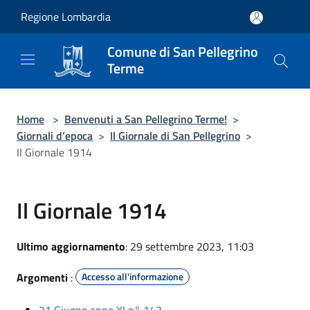
Salta al contenuto principale
Regione Lombardia
Comune di San Pellegrino
Terme
Home
>
Benvenuti a San Pellegrino Terme!
>
Giornali d’epoca
>
Il Giornale di San Pellegrino
>
Il Giornale 1914
Il Giornale 1914
Ultimo aggiornamento
: 29 settembre 2023, 11:03
Argomenti
:
Accesso all'informazione
21 Giugno anno XI n° 143