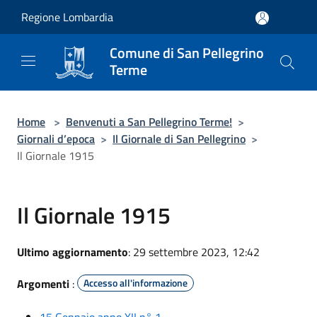
Salta al contenuto principale
Regione Lombardia
Comune di San Pellegrino
Terme
Home
>
Benvenuti a San Pellegrino Terme!
>
Giornali d’epoca
>
Il Giornale di San Pellegrino
>
Il Giornale 1915
Il Giornale 1915
Ultimo aggiornamento
: 29 settembre 2023, 12:42
Argomenti
:
Accesso all'informazione
15 Gennaio anno XII n° 1