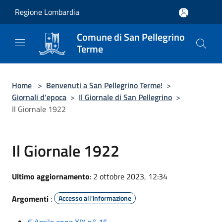
Salta al contenuto principale
Regione Lombardia
Comune di San Pellegrino
Terme
Home
>
Benvenuti a San Pellegrino Terme!
>
Giornali d’epoca
>
Il Giornale di San Pellegrino
>
Il Giornale 1922
Il Giornale 1922
Ultimo aggiornamento
: 2 ottobre 2023, 12:34
Argomenti
:
Accesso all'informazione
6 Aprile anno XIX n° 15