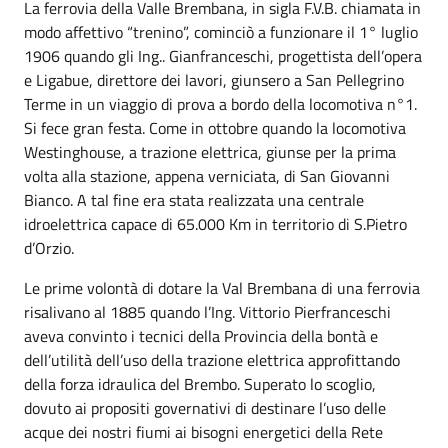
La ferrovia della Valle Brembana, in sigla F.V.B. chiamata in
modo affettivo “trenino”, cominciò a funzionare il 1° luglio
1906 quando gli Ing.. Gianfranceschi, progettista dell’opera
e Ligabue, direttore dei lavori, giunsero a San Pellegrino
Terme in un viaggio di prova a bordo della locomotiva n°1.
Si fece gran festa. Come in ottobre quando la locomotiva
Westinghouse, a trazione elettrica, giunse per la prima
volta alla stazione, appena verniciata, di San Giovanni
Bianco. A tal fine era stata realizzata una centrale
idroelettrica capace di 65.000 Km in territorio di S.Pietro
d’Orzio.
Le prime volontà di dotare la Val Brembana di una ferrovia
risalivano al 1885 quando l’Ing. Vittorio Pierfranceschi
aveva convinto i tecnici della Provincia della bontà e
dell’utilità dell’uso della trazione elettrica approfittando
della forza idraulica del Brembo. Superato lo scoglio,
dovuto ai propositi governativi di destinare l’uso delle
acque dei nostri fiumi ai bisogni energetici della Rete