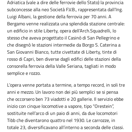
Adriatica (vale a dire delle ferrovie dello Stato) la provincia
subconcesse alla neo Società F.V.B., rappresentata dall’Ing.
Luigi Albani, la gestione della ferrovia per 70 anni. A
Bergamo venne realizzata una splendida stazione centrale:
un edificio in stile Liberty, opera dell’Arch.Squadrelli, lo
stesso che aveva progettato il Casinò di San Pellegrino e
che disegnò le stazioni intermedie da Borgo S. Caterina a
San Giovanni Bianco, tutte civettate di Liberty, tinte di
rosso di Capri, ben diverse dagli edifici delle stazioni della
consorella ferrovia della Valle Seriana, tagliati in modo
semplice e rozzo.
L’opera venne portata a termine, a tempo record, in soli tre
anni e mezzo. Un lavoro non dei più semplici se si pensa
che occorsero ben 73 viadotti e 20 gallerie. Il servizio ebbe
inizio con cinque locomotive a vapore, tipo “Orestein”,
sostituite nell’arco di un paio di anni, da due locomotori
Tibb che diventarono quattro nel 1930. Le carrozze, in
totale 23, diversificavano all’interno a seconda delle classi.