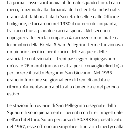
La prima classe si intonava al floreale squadrellino. I carri
merci, funzionali alla domanda della clientela industriale,
erano stati fabbricati dalla Società Toselli e dalle Officine
Lodigiane, e toccarono nel 1930 il numero di cinquanta,
fra carri chiusi, pianali e carri a sponda. Nel secondo
dopoguerra fecero la comparsa 4 carrozze rimorchiate da
locomotori della Breda. A San Pellegrino Terme funzionava
un binario specifico per il carico delle acque e delle
aranciate confezionate. I treni passeggeri impiegavano
un’ora e 26 minuti (un’ora esatta per il convoglio diretto) a
percorrere il tratto Bergamo-San Giovanni. Nel 1933
erano in funzione sei giornaliere di treni di andata e
ritorno. Aumentavano a otto alla domenica e nel periodo
estivo.
Le stazioni ferroviarie di San Pellegrino disegnate dallo
Squadrelli sono pienamente coerenti con l’iter progettuale
dell’architettura. Su un percorso di 30.333 Km, disattivato
nel 1967, esse offrono un singolare itinerario Liberty: dalla