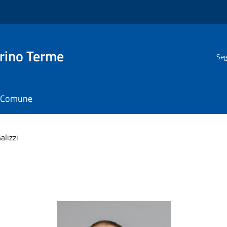
rino Terme
Seg
il Comune
alizzi