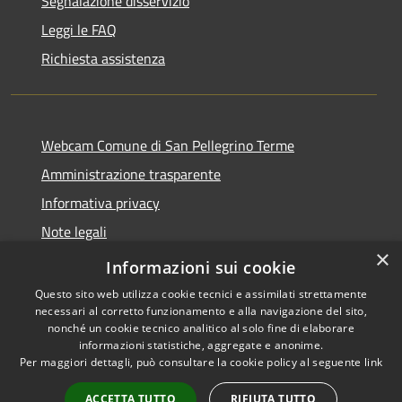
Segnalazione disservizio
Leggi le FAQ
Richiesta assistenza
Webcam Comune di San Pellegrino Terme
Amministrazione trasparente
Informativa privacy
Note legali
×
Dichiarazione di accessibilità
Informazioni sui cookie
Questo sito web utilizza cookie tecnici e assimilati strettamente
necessari al corretto funzionamento e alla navigazione del sito,
nonché un cookie tecnico analitico al solo fine di elaborare
informazioni statistiche, aggregate e anonime.
RSS
Copyright © 2026 • Comune di
Per maggiori dettagli, può consultare la cookie policy al seguente
link
Accessibilità
San Pellegrino Terme •
Privacy
Municipium
Powered by
•
ACCETTA TUTTO
RIFIUTA TUTTO