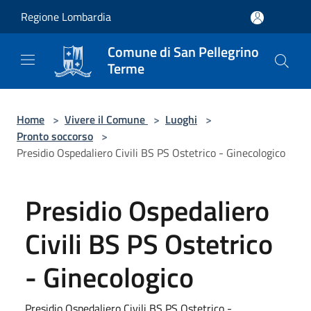
Salta al contenuto principale
Regione Lombardia
Comune di San Pellegrino
Terme
Home
>
Vivere il Comune
>
Luoghi
>
Pronto soccorso
>
Presidio Ospedaliero Civili BS PS Ostetrico - Ginecologico
Presidio Ospedaliero
Civili BS PS Ostetrico
- Ginecologico
Presidio Ospedaliero Civili BS PS Ostetrico -