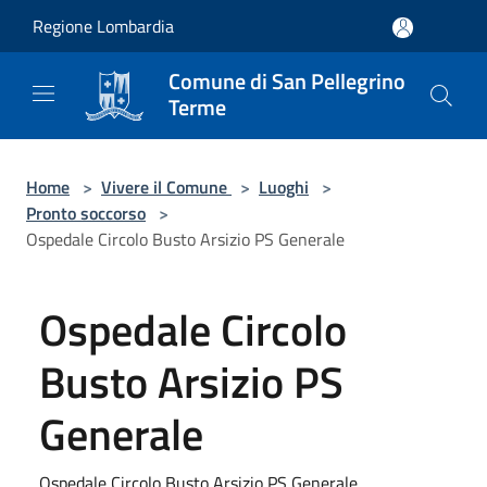
Salta al contenuto principale
Regione Lombardia
Comune di San Pellegrino
Terme
Home
>
Vivere il Comune
>
Luoghi
>
Pronto soccorso
>
Ospedale Circolo Busto Arsizio PS Generale
Ospedale Circolo
Busto Arsizio PS
Generale
Ospedale Circolo Busto Arsizio PS Generale