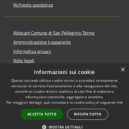
Richiesta assistenza
Webcam Comune di San Pellegrino Terme
Amministrazione trasparente
Informativa privacy
Note legali
×
Dichiarazione di accessibilità
Informazioni sui cookie
Questo sito web utilizza cookie tecnici e assimilati strettamente
necessari al corretto funzionamento e alla navigazione del sito,
nonché un cookie tecnico analitico al solo fine di elaborare
informazioni statistiche, aggregate e anonime.
RSS
Copyright © 2026 • Comune di
Per maggiori dettagli, può consultare la cookie policy al seguente
link
Accessibilità
San Pellegrino Terme •
Privacy
Municipium
Powered by
•
ACCETTA TUTTO
RIFIUTA TUTTO
Cookie
Accesso redazione
Mappa del sito
MOSTRA DETTAGLI