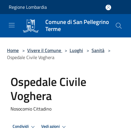
Salta al contenuto principale
Regione Lombardia
Comune di San Pellegrino
Terme
Home
>
Vivere il Comune
>
Luoghi
>
Sanità
>
Ospedale Civile Voghera
Ospedale Civile
Voghera
Nosocomio Cittadino
Condividi
Vedi azioni