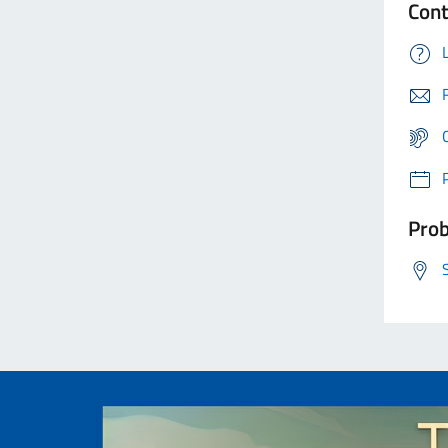
Cont
Prob