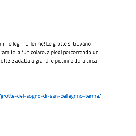
an Pellegrino Terme! Le grotte si trovano in
tramite la funicolare, a piedi percorrendo un
otte è adatta a grandi e piccini e dura circa
grotte-del-sogno-di-san-pellegrino-terme/