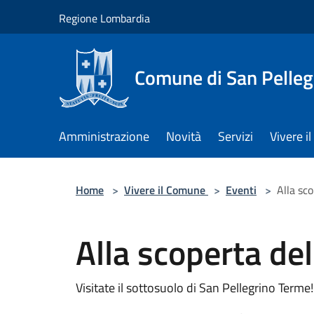
Salta al contenuto principale
Regione Lombardia
Comune di San Pelleg
Amministrazione
Novità
Servizi
Vivere 
Home
>
Vivere il Comune
>
Eventi
>
Alla sc
Alla scoperta de
Visitate il sottosuolo di San Pellegrino Terme!