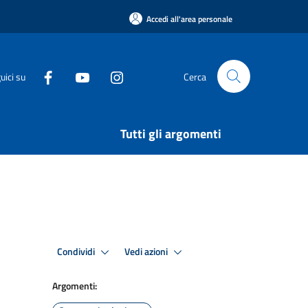
Accedi all'area personale
uici su
Cerca
Tutti gli argomenti
Condividi
Vedi azioni
Argomenti: