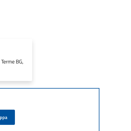
o Terme BG,
appa