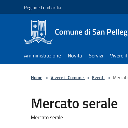
Salta al contenuto principale
Regione Lombardia
Comune di San Pelleg
Amministrazione
Novità
Servizi
Vivere 
Home
>
Vivere il Comune
>
Eventi
>
Mercato
Mercato serale
Mercato serale