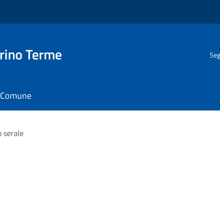
rino Terme
Seg
il Comune
 serale