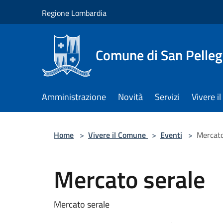
Salta al contenuto principale
Regione Lombardia
Comune di San Pelleg
Amministrazione
Novità
Servizi
Vivere 
Home
>
Vivere il Comune
>
Eventi
>
Mercato
Mercato serale
Mercato serale