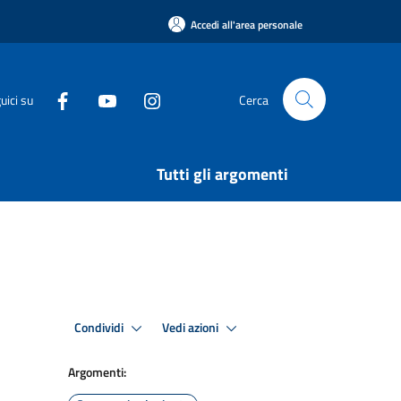
Accedi all'area personale
uici su
Cerca
Tutti gli argomenti
Condividi
Vedi azioni
Argomenti: