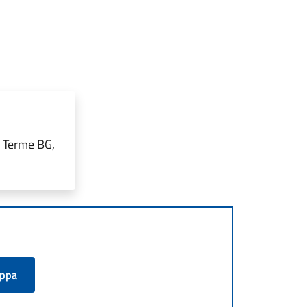
o Terme BG,
appa