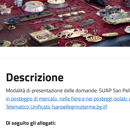
Descrizione
Modalità di presentazione delle domande: SUAP San Pel
in posteggio di mercato, nelle fiere e nei posteggi isolati
Telematico Unificato (sanpellegrinoterme.bg.it)
Di seguito gli allegati: