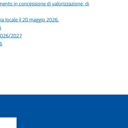
ento in concessione di valorizzazione, di
zia locale il 20 maggio 2026.
6
. 2026/2027
26