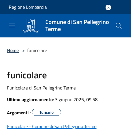
Salta al contenuto principale
Regione Lombardia
Comune di San Pellegrino
Terme
Home
>
funicolare
funicolare
Funicolare di San Pellegrino Terme
Ultimo aggiornamento
: 3 giugno 2025, 09:58
Argomenti
:
Turismo
Funicolare - Comune di San Pellegrino Terme