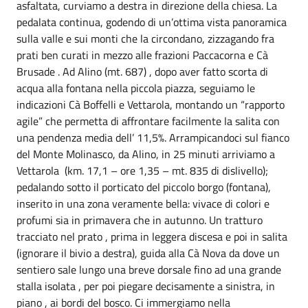
asfaltata, curviamo a destra in direzione della chiesa. La
pedalata continua, godendo di un’ottima vista panoramica
sulla valle e sui monti che la circondano, zizzagando fra
prati ben curati in mezzo alle frazioni Paccacorna e Cà
Brusade . Ad Alino (mt. 687) , dopo aver fatto scorta di
acqua alla fontana nella piccola piazza, seguiamo le
indicazioni Cà Boffelli e Vettarola, montando un “rapporto
agile” che permetta di affrontare facilmente la salita con
una pendenza media dell’ 11,5%. Arrampicandoci sul fianco
del Monte Molinasco, da Alino, in 25 minuti arriviamo a
Vettarola (km. 17,1 – ore 1,35 – mt. 835 di dislivello);
pedalando sotto il porticato del piccolo borgo (fontana),
inserito in una zona veramente bella: vivace di colori e
profumi sia in primavera che in autunno. Un tratturo
tracciato nel prato , prima in leggera discesa e poi in salita
(ignorare il bivio a destra), guida alla Cà Nova da dove un
sentiero sale lungo una breve dorsale fino ad una grande
stalla isolata , per poi piegare decisamente a sinistra, in
piano , ai bordi del bosco. Ci immergiamo nella