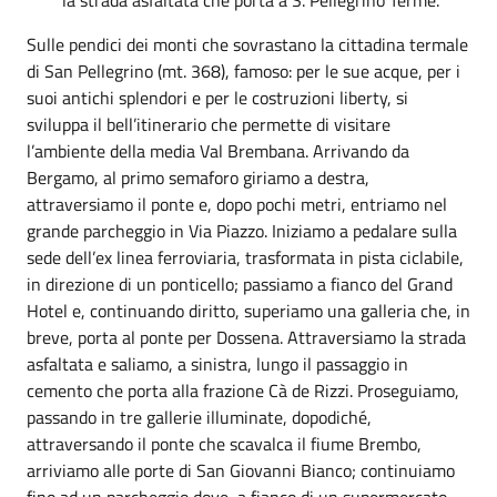
Sulle pendici dei monti che sovrastano la cittadina termale
di San Pellegrino (mt. 368), famoso: per le sue acque, per i
suoi antichi splendori e per le costruzioni liberty, si
sviluppa il bell’itinerario che permette di visitare
l’ambiente della media Val Brembana. Arrivando da
Bergamo, al primo semaforo giriamo a destra,
attraversiamo il ponte e, dopo pochi metri, entriamo nel
grande parcheggio in Via Piazzo. Iniziamo a pedalare sulla
sede dell’ex linea ferroviaria, trasformata in pista ciclabile,
in direzione di un ponticello; passiamo a fianco del Grand
Hotel e, continuando diritto, superiamo una galleria che, in
breve, porta al ponte per Dossena. Attraversiamo la strada
asfaltata e saliamo, a sinistra, lungo il passaggio in
cemento che porta alla frazione Cà de Rizzi. Proseguiamo,
passando in tre gallerie illuminate, dopodiché,
attraversando il ponte che scavalca il fiume Brembo,
arriviamo alle porte di San Giovanni Bianco; continuiamo
fino ad un parcheggio dove, a fianco di un supermercato,