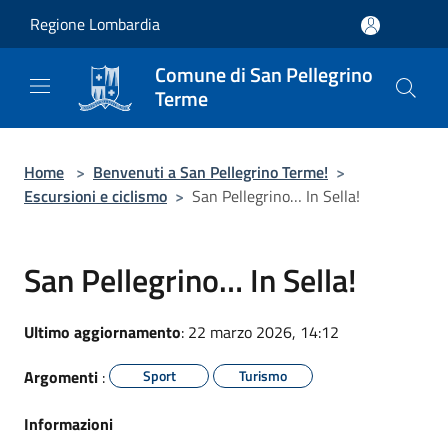
Salta al contenuto principale
Regione Lombardia
Comune di San Pellegrino
Terme
Home
>
Benvenuti a San Pellegrino Terme!
>
Escursioni e ciclismo
>
San Pellegrino… In Sella!
San Pellegrino… In Sella!
Ultimo aggiornamento
: 22 marzo 2026, 14:12
Argomenti
:
Sport
Turismo
Informazioni