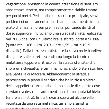
vegetazione, prestando la dovuta attenzione al sentiero
abbastanza stretto, ma completamente ciclabile tranne
per pochi metri. Pedalando sul tracciato principale, senza
problemi di orientamento, sbuchiamo nuovamente in un
prato che risaliamo sempre in sella puntando diritti al
dosso superiore; incrociamo una strada sterrata realizzata
nel 2006 che, con un ultimo breve sforzo, porta a Sussia
(quota mt. 1066 – km. 20,3 – ore 1,55 – mt. 919 di
dislivello). Dalla terrazza antistante la casa con le bandiere
disegnate sulle pareti , scendiamo lungo la tecnica
mulattiera (oppure a ritroso per la strada sterrata) che
sfiora una chiesetta e termina incrociando lo sterrato, fino
alla Santella di Madrera. Abbandoniamo la strada e
percorriamo in piano il sentiero che ha inizio a sinistra
della cappelletta, arrivando ad una specie di colletto dove
curviamo a destra e cautamente perdiamo quota (al bivio
tenere a sinistra), fino a trovarci sopra ad alcune ville
recintate da una rete metallica. Giriamo a sinistra
procedendo per pochi metri oltre la recinzione e,