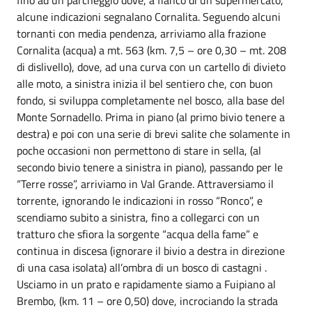
alcune indicazioni segnalano Cornalita. Seguendo alcuni
tornanti con media pendenza, arriviamo alla frazione
Cornalita (acqua) a mt. 563 (km. 7,5 – ore 0,30 – mt. 208
di dislivello), dove, ad una curva con un cartello di divieto
alle moto, a sinistra inizia il bel sentiero che, con buon
fondo, si sviluppa completamente nel bosco, alla base del
Monte Sornadello. Prima in piano (al primo bivio tenere a
destra) e poi con una serie di brevi salite che solamente in
poche occasioni non permettono di stare in sella, (al
secondo bivio tenere a sinistra in piano), passando per le
“Terre rosse”, arriviamo in Val Grande. Attraversiamo il
torrente, ignorando le indicazioni in rosso “Ronco”, e
scendiamo subito a sinistra, fino a collegarci con un
tratturo che sfiora la sorgente “acqua della fame” e
continua in discesa (ignorare il bivio a destra in direzione
di una casa isolata) all’ombra di un bosco di castagni .
Usciamo in un prato e rapidamente siamo a Fuipiano al
Brembo, (km. 11 – ore 0,50) dove, incrociando la strada