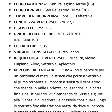
LUOGO PARTENZA:
San Pellegrino Terme (BG)
LUOGO ARRIVO:
San Pellegrino Terme (BG)
TEMPO DI PERCORRENZA:
ore 2,30 effettive
LUNGHEZZA PERCORSO:
km. 27,7
DISLIVELLO:
mt. 936
GRADO DI DIFFICOLTA’:
MEDIAMENTE
IMPEGNATIVO
CICLABILITA’:
99%
STAGIONI CONSIGLIATE:
tutto l’anno
ACQUA LUNGO IL PERCORSO:
Cornalita, vicino
Fuipiano, Alino, Vettarola, Aplecchio
PERCORSI ALTERNATIVI:
1° ad Alino si percorre per
un centinaio di metri la strada che porta a Vettarola;
al primo tornante si imbocca a sinistra il sentierino
che scende in Valle Borlezza, collegandosi alla parte
finale dell’itinerario. 2° Scendendo da Sussia e giunti
alla “Santella di Madrera”, è possibile continuare lungo
lo sterrato fino alla frazione Vetta, da dove si incrocia
la strada asfaltata che porta a S. Pellegrino Terme.