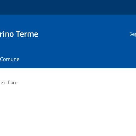
rino Terme
Seg
il Comune
e il fiore