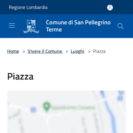
Salta al contenuto principale
Regione Lombardia
Comune di San Pellegrino
Terme
Home
>
Vivere il Comune
>
Luoghi
>
Piazza
Piazza